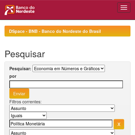
Skip
navigation
DSpace - BNB - Banco do Nordeste do Brasil
Pesquisar
Pesquisar:
por
Filtros correntes: