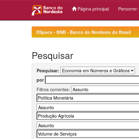
Página principal
Percorrer
Skip
navigation
DSpace - BNB - Banco do Nordeste do Brasil
Pesquisar
Pesquisar:
por
Filtros correntes: