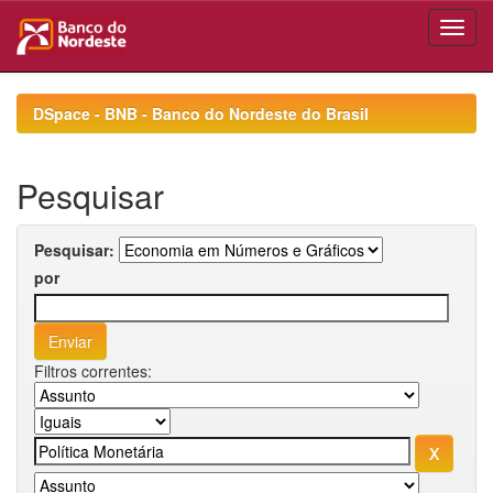
Skip
navigation
DSpace - BNB - Banco do Nordeste do Brasil
Pesquisar
Pesquisar:
por
Filtros correntes: