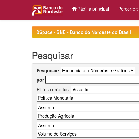
Página principal
Percorrer
Skip
navigation
DSpace - BNB - Banco do Nordeste do Brasil
Pesquisar
Pesquisar:
por
Filtros correntes: