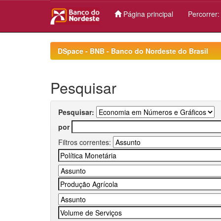
Página principal
Percorrer
Skip
navigation
DSpace - BNB - Banco do Nordeste do Brasil
Pesquisar
Pesquisar:
por
Filtros correntes: