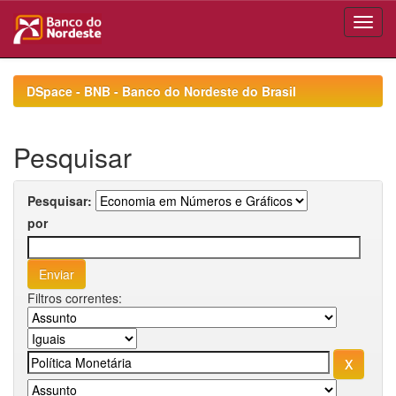
Skip
navigation
DSpace - BNB - Banco do Nordeste do Brasil
Pesquisar
Pesquisar:
por
Filtros correntes: