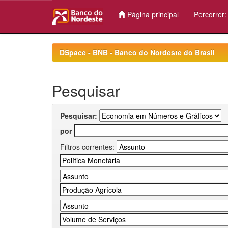
Página principal
Percorrer
Skip
navigation
DSpace - BNB - Banco do Nordeste do Brasil
Pesquisar
Pesquisar:
por
Filtros correntes: