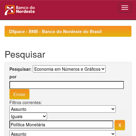
Skip
navigation
DSpace - BNB - Banco do Nordeste do Brasil
Pesquisar
Pesquisar:
por
Filtros correntes: