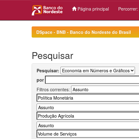
Página principal
Percorrer
Skip
navigation
DSpace - BNB - Banco do Nordeste do Brasil
Pesquisar
Pesquisar:
por
Filtros correntes: