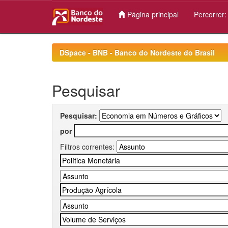
Página principal
Percorrer
Skip
navigation
DSpace - BNB - Banco do Nordeste do Brasil
Pesquisar
Pesquisar:
por
Filtros correntes: