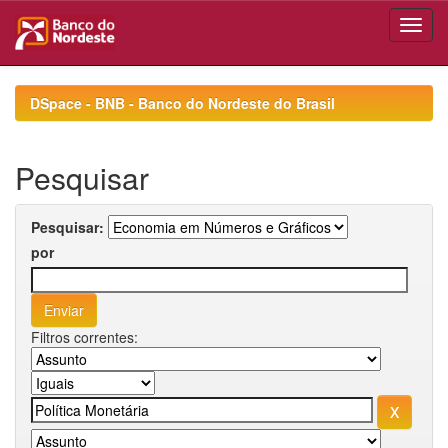
Skip
navigation
DSpace - BNB - Banco do Nordeste do Brasil
Pesquisar
Pesquisar:
por
Filtros correntes: