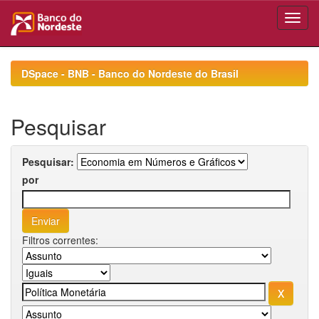
Skip
navigation
DSpace - BNB - Banco do Nordeste do Brasil
Pesquisar
Pesquisar:
por
Filtros correntes: