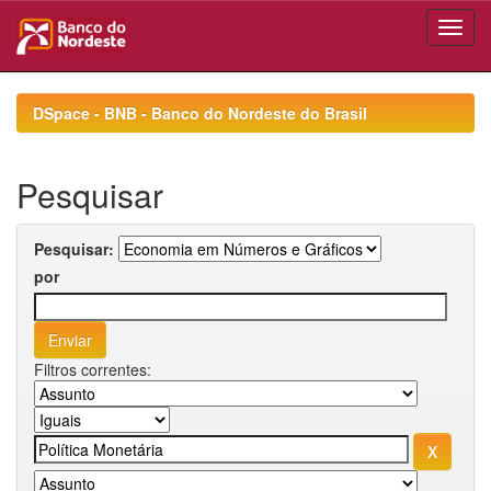
Skip
navigation
DSpace - BNB - Banco do Nordeste do Brasil
Pesquisar
Pesquisar:
por
Filtros correntes: