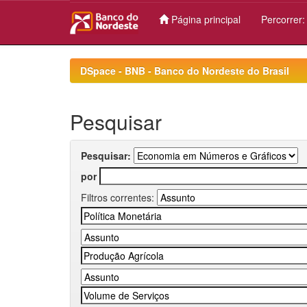
Página principal
Percorrer
Skip
navigation
DSpace - BNB - Banco do Nordeste do Brasil
Pesquisar
Pesquisar:
por
Filtros correntes: