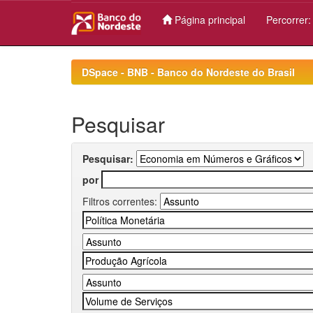
Página principal
Percorrer
Skip
navigation
DSpace - BNB - Banco do Nordeste do Brasil
Pesquisar
Pesquisar:
por
Filtros correntes: