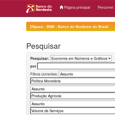
Página principal
Percorrer
Skip
navigation
DSpace - BNB - Banco do Nordeste do Brasil
Pesquisar
Pesquisar:
por
Filtros correntes: