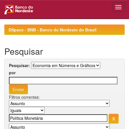
Skip
navigation
DSpace - BNB - Banco do Nordeste do Brasil
Pesquisar
Pesquisar:
por
Filtros correntes: