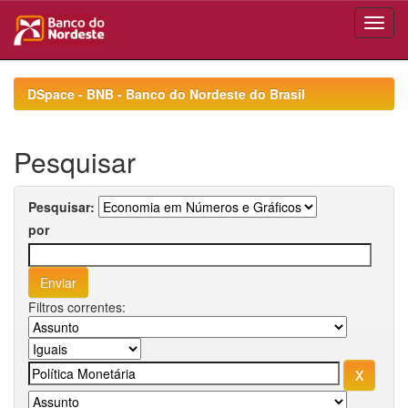
Skip
navigation
DSpace - BNB - Banco do Nordeste do Brasil
Pesquisar
Pesquisar:
por
Filtros correntes: