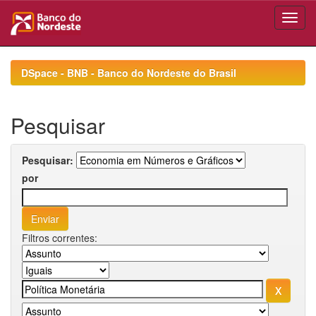
Skip
navigation
DSpace - BNB - Banco do Nordeste do Brasil
Pesquisar
Pesquisar:
por
Filtros correntes: