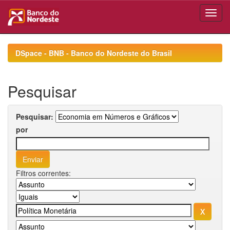
Skip
navigation
DSpace - BNB - Banco do Nordeste do Brasil
Pesquisar
Pesquisar:
por
Filtros correntes: