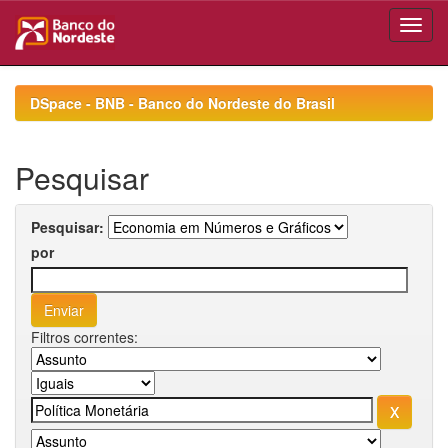
Skip
navigation
DSpace - BNB - Banco do Nordeste do Brasil
Pesquisar
Pesquisar:
por
Filtros correntes: