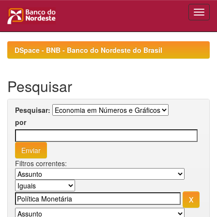
Skip
navigation
DSpace - BNB - Banco do Nordeste do Brasil
Pesquisar
Pesquisar:
por
Filtros correntes: