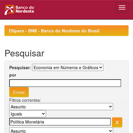
Skip
navigation
DSpace - BNB - Banco do Nordeste do Brasil
Pesquisar
Pesquisar:
por
Filtros correntes: