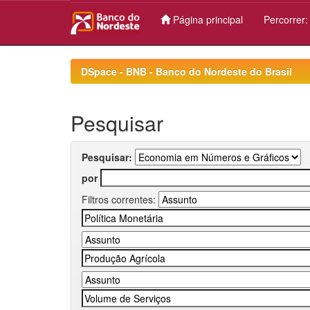
Página principal
Percorrer
Skip
navigation
DSpace - BNB - Banco do Nordeste do Brasil
Pesquisar
Pesquisar:
por
Filtros correntes: