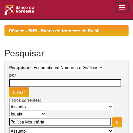
Skip
navigation
DSpace - BNB - Banco do Nordeste do Brasil
Pesquisar
Pesquisar:
por
Filtros correntes: