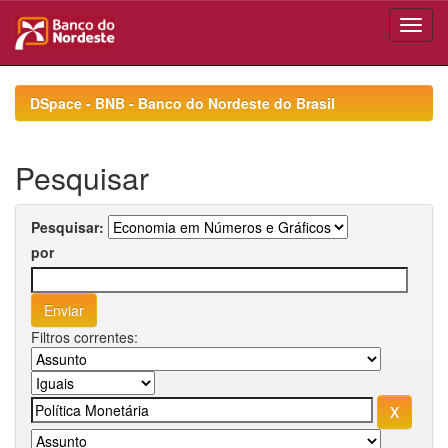
Skip
navigation
DSpace - BNB - Banco do Nordeste do Brasil
Pesquisar
Pesquisar:
por
Filtros correntes: