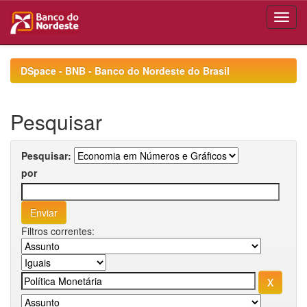
Skip
navigation
DSpace - BNB - Banco do Nordeste do Brasil
Pesquisar
Pesquisar:
por
Filtros correntes: