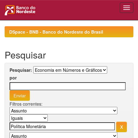
Skip
navigation
DSpace - BNB - Banco do Nordeste do Brasil
Pesquisar
Pesquisar:
por
Filtros correntes: