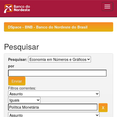
Skip
navigation
DSpace - BNB - Banco do Nordeste do Brasil
Pesquisar
Pesquisar:
por
Filtros correntes: