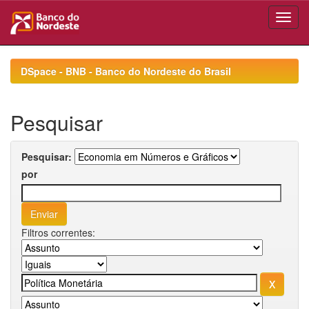
Skip
navigation
DSpace - BNB - Banco do Nordeste do Brasil
Pesquisar
Pesquisar:
por
Filtros correntes: