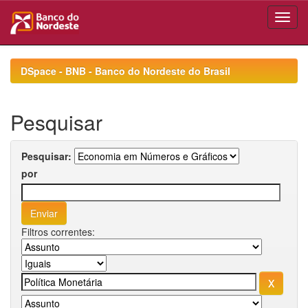
Skip
navigation
DSpace - BNB - Banco do Nordeste do Brasil
Pesquisar
Pesquisar:
por
Filtros correntes: