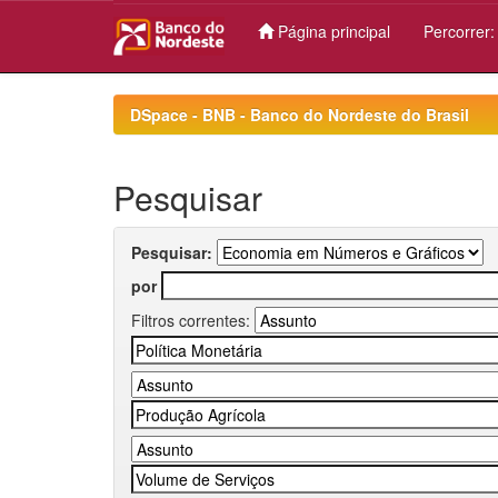
Página principal
Percorrer
Skip
navigation
DSpace - BNB - Banco do Nordeste do Brasil
Pesquisar
Pesquisar:
por
Filtros correntes: