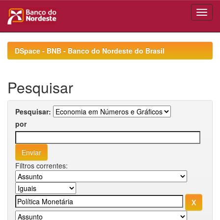
Skip
navigation
DSpace - BNB - Banco do Nordeste do Brasil
Pesquisar
Pesquisar:
por
Filtros correntes: