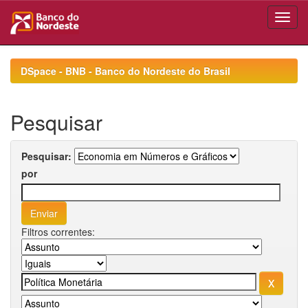
Skip
navigation
DSpace - BNB - Banco do Nordeste do Brasil
Pesquisar
Pesquisar:
por
Filtros correntes: