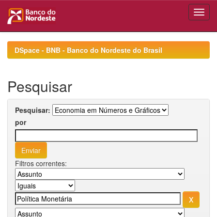
Skip
navigation
DSpace - BNB - Banco do Nordeste do Brasil
Pesquisar
Pesquisar:
por
Filtros correntes: