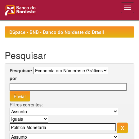
Skip
navigation
DSpace - BNB - Banco do Nordeste do Brasil
Pesquisar
Pesquisar:
por
Filtros correntes: