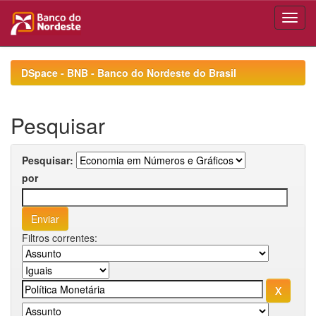
Skip
navigation
DSpace - BNB - Banco do Nordeste do Brasil
Pesquisar
Pesquisar:
por
Filtros correntes: