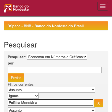
Skip
navigation
DSpace - BNB - Banco do Nordeste do Brasil
Pesquisar
Pesquisar:
por
Filtros correntes: