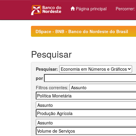
Página principal
Percorrer
Skip
navigation
DSpace - BNB - Banco do Nordeste do Brasil
Pesquisar
Pesquisar:
por
Filtros correntes: