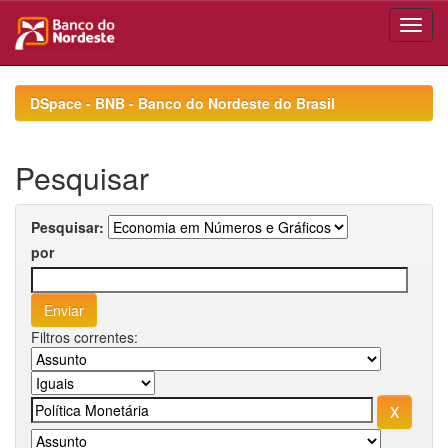
Skip
navigation
DSpace - BNB - Banco do Nordeste do Brasil
Pesquisar
Pesquisar:
por
Filtros correntes: