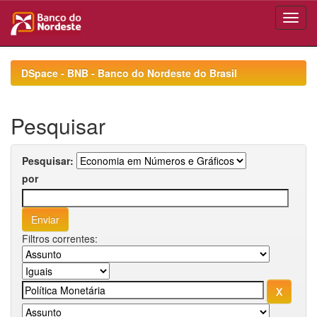
Skip
navigation
DSpace - BNB - Banco do Nordeste do Brasil
Pesquisar
Pesquisar:
por
Filtros correntes: