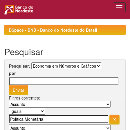
Skip
navigation
DSpace - BNB - Banco do Nordeste do Brasil
Pesquisar
Pesquisar:
por
Filtros correntes: