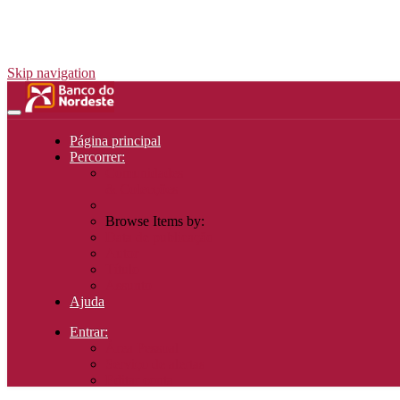
Skip navigation
Página principal
Percorrer:
Comunidades
& Colecções
Browse Items by:
Data de publicação
Autor
Título
Assunto
Ajuda
Entrar:
Área Pessoal
Serviço de alertas
Editar conta