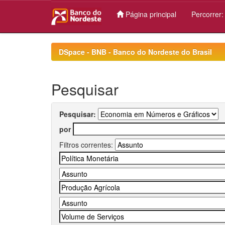
Página principal
Percorrer
Skip
navigation
DSpace - BNB - Banco do Nordeste do Brasil
Pesquisar
Pesquisar:
por
Filtros correntes: