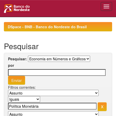
Skip
navigation
DSpace - BNB - Banco do Nordeste do Brasil
Pesquisar
Pesquisar:
por
Filtros correntes: