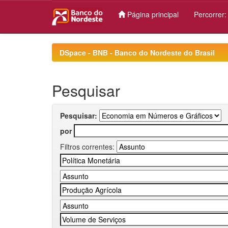
Página principal
Percorrer
Skip
navigation
DSpace - BNB - Banco do Nordeste do Brasil
Pesquisar
Pesquisar:
por
Filtros correntes: