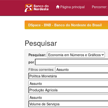
Página principal
Percorrer
Skip
navigation
DSpace - BNB - Banco do Nordeste do Brasil
Pesquisar
Pesquisar:
por
Filtros correntes: