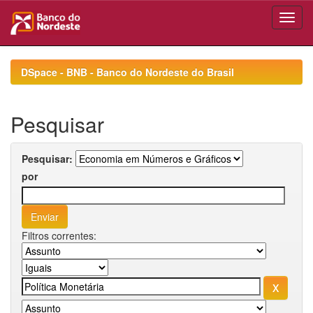
Skip
navigation
DSpace - BNB - Banco do Nordeste do Brasil
Pesquisar
Pesquisar:
por
Filtros correntes: