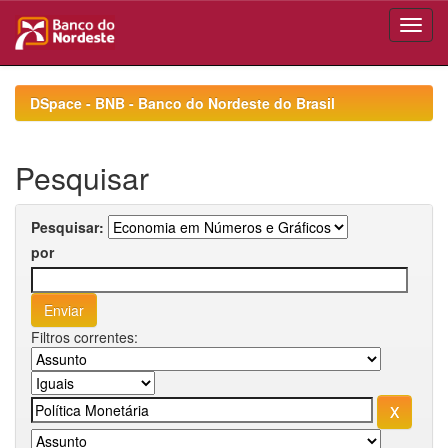
Skip
navigation
DSpace - BNB - Banco do Nordeste do Brasil
Pesquisar
Pesquisar:
por
Filtros correntes: