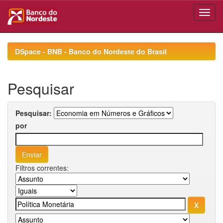
Skip
navigation
DSpace - BNB - Banco do Nordeste do Brasil
Pesquisar
Pesquisar:
por
Filtros correntes: